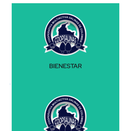
Saber más
de nuestra comunidad.
recursos necesarios para el bienestar integral
saludable y equilibrado, proporcionando los
compromiso es promover un ambiente
actividades recreativas y deportivas. Nuestro
Ofrecemos programas de salud y bienestar y
BIENESTAR
de nuestros asociados y sus familias.
Nos enfocamos en mejorar la calidad de vida
Saber más
competitivas y condiciones flexibles.
consumo y para negocios. Con tasas
educación y vivienda hasta créditos de